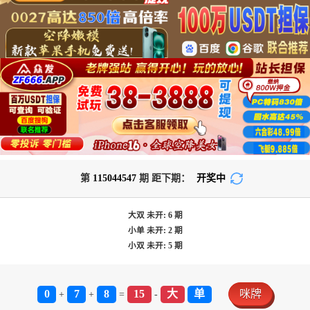
第
115044547
期 距下期：
开奖中
大双
未开:
6
期
小单
未开:
2
期
小双
未开:
5
期
0
7
8
15
大
单
咪牌
+
+
=
-